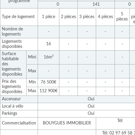
programme
0
141
0
5
Type de logement
1 pièce
2 pièces
3 pièces
4 pièces
pi
pièces
e
Nombre de
-
-
-
-
-
logements
Logements
16
-
-
-
-
disponibles
Surface
Mini
16m²
-
-
-
-
habitable
des
logements
Max
-
-
-
-
-
disponibles
Prix des
Min
76 500€
-
-
-
-
logements
Max
112 900€
-
-
-
-
disponibles
Ascenseur
Oui
Local à vélo
Oui
Parkings
Oui
Tél:
Commercialisation
BOUYGUES IMMOBILIER
Tél: 02 97 69 58 