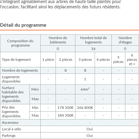
s’intégrant agréablement aux arbres de haute taille plantés pour
l’occasion, facilitant ainsi les déplacements des futurs résidents.
Détail du programme
Nombre de
Nombre total de
Nombre
Composition du
bâtiments
logements
d'étages
programme
0
16
0
6
5
Type de logement
1 pièce
2 pièces
3 pièces
4 pièces
pièces
pièces
et +
Nombre de logements
-
8
8
-
-
-
Logements
-
-
1
-
-
-
disponibles
Surface
Mini
-
-
64m²
-
-
-
habitable des
logements
Max
-
-
-
-
-
-
disponibles
Prix des
Min
-
178 500€
266 800€
-
-
-
logements
Max
-
184 500€
-
-
-
-
disponibles
Ascenseur
-
Local à vélo
Oui
Parkings
Oui