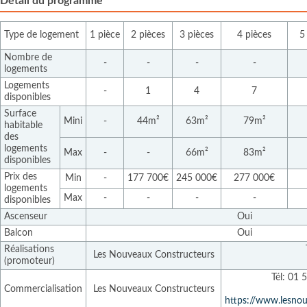
Détail du programme
Type de logement
1 pièce
2 pièces
3 pièces
4 pièces
5
Nombre de
-
-
-
-
logements
Logements
-
1
4
7
disponibles
Surface
Mini
-
44m²
63m²
79m²
habitable
des
logements
Max
-
-
66m²
83m²
disponibles
Prix des
Min
-
177 700€
245 000€
277 000€
logements
Max
-
-
-
-
disponibles
Ascenseur
Oui
Balcon
Oui
Réalisations
Les Nouveaux Constructeurs
(promoteur)
Tél: 01 
Commercialisation
Les Nouveaux Constructeurs
https://www.lesnou