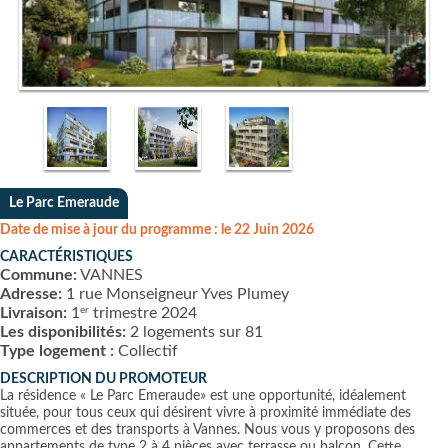
Le Parc Emeraude
Date de mise à jour du programme : le 22 Juin 2026
CARACTÉRISTIQUES
Commune:
VANNES
Adresse:
1 rue Monseigneur Yves Plumey
er
Livraison:
1
trimestre 2024
Les disponibilités:
2 logements sur 81
Type logement :
Collectif
DESCRIPTION DU PROMOTEUR
La résidence « Le Parc Emeraude» est une opportunité, idéalement
située, pour tous ceux qui désirent vivre à proximité immédiate des
commerces et des transports à Vannes. Nous vous y proposons des
appartements de type 2 à 4 pièces avec terrasse ou balcon. Cette