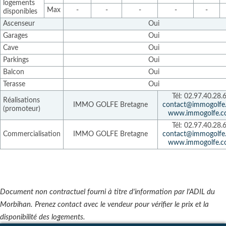
logements
Max
-
-
-
-
-
disponibles
Ascenseur
Oui
Garages
Oui
Cave
Oui
Parkings
Oui
Balcon
Oui
Terasse
Oui
Tél: 02.97.40.28.
Réalisations
IMMO GOLFE Bretagne
contact@immogolfe
(promoteur)
www.immogolfe.
Tél: 02.97.40.28.
Commercialisation
IMMO GOLFE Bretagne
contact@immogolfe
www.immogolfe.
Document non contractuel fourni à titre d'information par l'ADIL du
Morbihan. Prenez contact avec le vendeur pour vérifier le prix et la
disponibilité des logements.