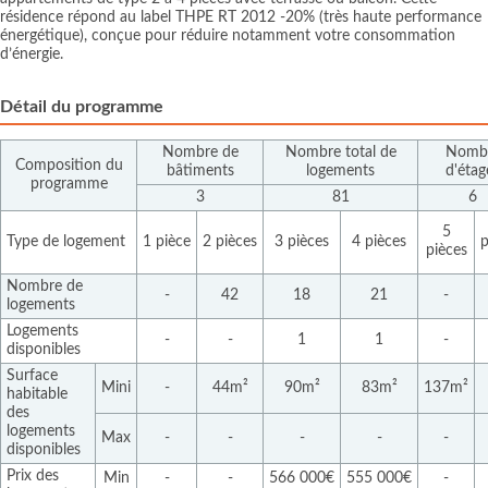
résidence répond au label THPE RT 2012 -20% (très haute performance
énergétique), conçue pour réduire notamment votre consommation
d’énergie.
Détail du programme
Nombre de
Nombre total de
Nomb
Composition du
bâtiments
logements
d'étag
programme
3
81
6
5
Type de logement
1 pièce
2 pièces
3 pièces
4 pièces
p
pièces
Nombre de
-
42
18
21
-
logements
Logements
-
-
1
1
-
disponibles
Surface
Mini
-
44m²
90m²
83m²
137m²
habitable
des
logements
Max
-
-
-
-
-
disponibles
Prix des
Min
-
-
566 000€
555 000€
-