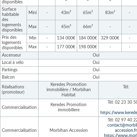
disponibles
Surface
Mini
-
43m²
65m²
83m²
-
habitable
des
logements
Max
-
45m²
66m²
-
-
disponibles
Prix des
Min
-
134 000€
184 000€
329 000€
-
logements
Max
-
177 000€
198 000€
-
-
disponibles
Ascenseur
Oui
Local à vélo
Oui
Parkings
Oui
Balcon
Oui
Keredes Promotion
Réalisations
Tél:
immobilière / Morbihan
(promoteur)
Habitat
Tél: 02 23 30 5
Keredes Promotion
Commercialisation
immobiliere
https://www.kered
Tél: 02 97 40 2
contact@morbi
Commercialisation
Morbihan Accession
accession.fr
https://www.mor