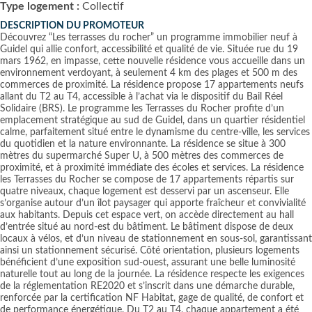
Type logement :
Collectif
DESCRIPTION DU PROMOTEUR
Découvrez “Les terrasses du rocher” un programme immobilier neuf à
Guidel qui allie confort, accessibilité et qualité de vie. Située rue du 19
mars 1962, en impasse, cette nouvelle résidence vous accueille dans un
environnement verdoyant, à seulement 4 km des plages et 500 m des
commerces de proximité. La résidence propose 17 appartements neufs
allant du T2 au T4, accessible à l’achat via le dispositif du Bail Réel
Solidaire (BRS). Le programme les Terrasses du Rocher profite d’un
emplacement stratégique au sud de Guidel, dans un quartier résidentiel
calme, parfaitement situé entre le dynamisme du centre-ville, les services
du quotidien et la nature environnante. La résidence se situe à 300
mètres du supermarché Super U, à 500 mètres des commerces de
proximité, et à proximité immédiate des écoles et services. La résidence
les Terrasses du Rocher se compose de 17 appartements répartis sur
quatre niveaux, chaque logement est desservi par un ascenseur. Elle
s’organise autour d’un îlot paysager qui apporte fraîcheur et convivialité
aux habitants. Depuis cet espace vert, on accède directement au hall
d’entrée situé au nord-est du bâtiment. Le bâtiment dispose de deux
locaux à vélos, et d’un niveau de stationnement en sous-sol, garantissant
ainsi un stationnement sécurisé. Côté orientation, plusieurs logements
bénéficient d’une exposition sud-ouest, assurant une belle luminosité
naturelle tout au long de la journée. La résidence respecte les exigences
de la réglementation RE2020 et s’inscrit dans une démarche durable,
renforcée par la certification NF Habitat, gage de qualité, de confort et
de performance énergétique. Du T2 au T4, chaque appartement a été