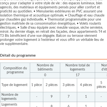
conçu pour s’adapter à votre style de vie : des espaces lumineux, bien
agencés, des matériaux et équipements pensés pour allier confort et
praticité au quotidien. • Menuiseries extérieures en PVC assurant une
isolation thermique et acoustique optimale, • Chauffage et eau chaude
par chaudière gaz individuelle, • Thermostat programmable pour une
gestion maitrisée de sa consommation énergétique, • Volets roulants
électriques, • Salle d’eau équipée avec meuble vasque, sèche serviette,
miroir. Au dernier étage, en retrait des façades, deux appartements T4 et
T3 Bis bénéficient d’une vue dégagée. Balcon ou terrasse viennent
prolonger votre logement à l’extérieur et vous offrir un véritable lieu de
vie supplémentaire.
Détail du programme
Nombre de
Nombre total de
No
Composition du
bâtiments
logements
d'é
programme
0
17
5
Type de logement
1 pièce
2 pièces
3 pièces
4 pièces
pièces
Nombre de
-
9
7
1
-
logements
Logements
-
8
6
1
-