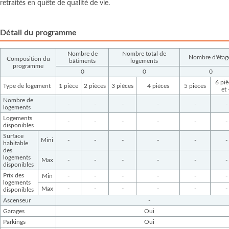
retraités en quête de qualité de vie.
Détail du programme
Nombre de
Nombre total de
Nombre d'étag
Composition du
bâtiments
logements
programme
0
0
0
6 piè
Type de logement
1 pièce
2 pièces
3 pièces
4 pièces
5 pièces
et 
Nombre de
-
-
-
-
-
-
logements
Logements
-
-
-
-
-
-
disponibles
Surface
Mini
-
-
-
-
-
-
habitable
des
logements
Max
-
-
-
-
-
-
disponibles
Prix des
Min
-
-
-
-
-
-
logements
Max
-
-
-
-
-
-
disponibles
Ascenseur
-
Garages
Oui
Parkings
Oui