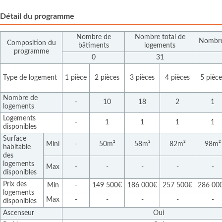
Détail du programme
Nombre de
Nombre total de
Nombre
Composition du
bâtiments
logements
programme
0
31
Type de logement
1 pièce
2 pièces
3 pièces
4 pièces
5 pièce
Nombre de
-
10
18
2
1
logements
Logements
-
1
1
1
1
disponibles
Surface
Mini
-
50m²
58m²
82m²
98m²
habitable
des
logements
Max
-
-
-
-
-
disponibles
Prix des
Min
-
149 500€
186 000€
257 500€
286 00
logements
Max
-
-
-
-
-
disponibles
Ascenseur
Oui