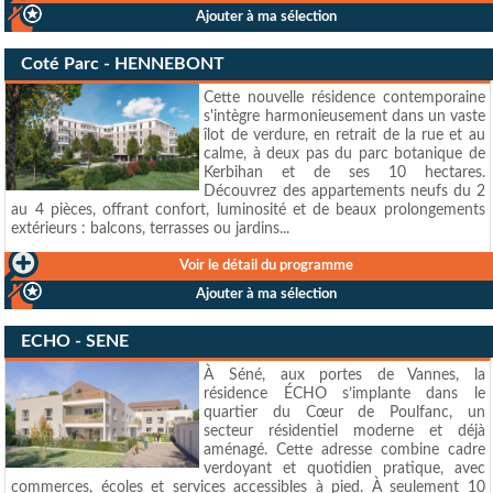
Ajouter à ma sélection
Coté Parc - HENNEBONT
Cette nouvelle résidence contemporaine
s'intègre harmonieusement dans un vaste
îlot de verdure, en retrait de la rue et au
calme, à deux pas du parc botanique de
Kerbihan et de ses 10 hectares.
Découvrez des appartements neufs du 2
au 4 pièces, offrant confort, luminosité et de beaux prolongements
extérieurs : balcons, terrasses ou jardins...
Voir le détail du programme
Ajouter à ma sélection
ECHO - SENE
À Séné, aux portes de Vannes, la
résidence ÉCHO s’implante dans le
quartier du Cœur de Poulfanc, un
secteur résidentiel moderne et déjà
aménagé. Cette adresse combine cadre
verdoyant et quotidien pratique, avec
commerces, écoles et services accessibles à pied. À seulement 10