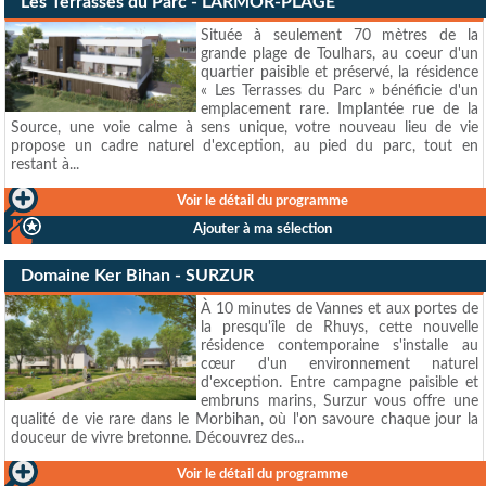
Les Terrasses du Parc - LARMOR-PLAGE
Située à seulement 70 mètres de la
grande plage de Toulhars, au coeur d'un
quartier paisible et préservé, la résidence
« Les Terrasses du Parc » bénéficie d'un
emplacement rare. Implantée rue de la
Source, une voie calme à sens unique, votre nouveau lieu de vie
propose un cadre naturel d'exception, au pied du parc, tout en
restant à...
Voir le détail du programme
Ajouter à ma sélection
Domaine Ker Bihan - SURZUR
À 10 minutes de Vannes et aux portes de
la presqu'île de Rhuys, cette nouvelle
résidence contemporaine s'installe au
cœur d'un environnement naturel
d'exception. Entre campagne paisible et
embruns marins, Surzur vous offre une
qualité de vie rare dans le Morbihan, où l'on savoure chaque jour la
douceur de vivre bretonne. Découvrez des...
Voir le détail du programme