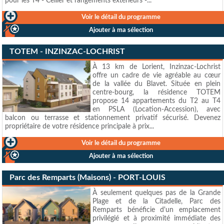
pour les T4 - Cellier et rangements extérieurs -...
Voir le détail du programme
Ajouter à ma sélection
TOTEM - INZINZAC-LOCHRIST
À 13 km de Lorient, Inzinzac-Lochrist
offre un cadre de vie agréable au cœur
de la vallée du Blavet. Située en plein
centre-bourg, la résidence TOTEM
propose 14 appartements du T2 au T4
en PSLA (Location-Accession), avec
balcon ou terrasse et stationnement privatif sécurisé. Devenez
propriétaire de votre résidence principale à prix...
Voir le détail du programme
Ajouter à ma sélection
Parc des Remparts (Maisons) - PORT-LOUIS
À seulement quelques pas de la Grande
Plage et de la Citadelle, Parc des
Remparts bénéficie d'un emplacement
privilégié et à proximité immédiate des