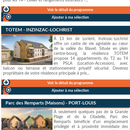
pour les T4 - Cellier et rangements extérieurs -...
Voir le détail du programme
Ajouter à ma sélection
TOTEM - INZINZAC-LOCHRIST
À 13 km de Lorient, Inzinzac-Lochrist
offre un cadre de vie agréable au cœur
de la vallée du Blavet. Située en plein
centre-bourg, la résidence TOTEM
propose 14 appartements du T2 au T4
en PSLA (Location-Accession), avec
balcon ou terrasse et stationnement privatif sécurisé. Devenez
propriétaire de votre résidence principale à prix...
Voir le détail du programme
Ajouter à ma sélection
Parc des Remparts (Maisons) - PORT-LOUIS
À seulement quelques pas de la Grande
Plage et de la Citadelle, Parc des
Remparts bénéficie d'un emplacement
privilégié et à proximité immédiate des