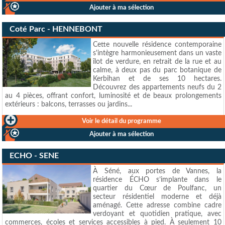
Ajouter à ma sélection
Coté Parc - HENNEBONT
Cette nouvelle résidence contemporaine
s'intègre harmonieusement dans un vaste
îlot de verdure, en retrait de la rue et au
calme, à deux pas du parc botanique de
Kerbihan et de ses 10 hectares.
Découvrez des appartements neufs du 2
au 4 pièces, offrant confort, luminosité et de beaux prolongements
extérieurs : balcons, terrasses ou jardins...
Voir le détail du programme
Ajouter à ma sélection
ECHO - SENE
À Séné, aux portes de Vannes, la
résidence ÉCHO s’implante dans le
quartier du Cœur de Poulfanc, un
secteur résidentiel moderne et déjà
aménagé. Cette adresse combine cadre
verdoyant et quotidien pratique, avec
commerces, écoles et services accessibles à pied. À seulement 10