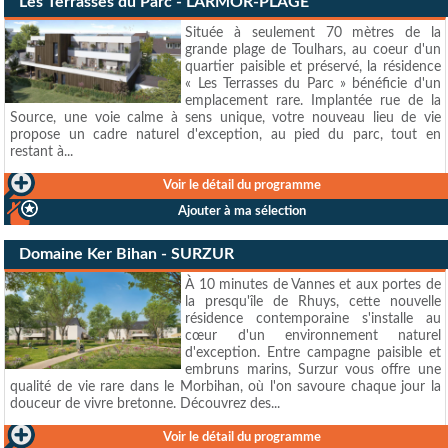
Les Terrasses du Parc - LARMOR-PLAGE
Située à seulement 70 mètres de la
grande plage de Toulhars, au coeur d'un
quartier paisible et préservé, la résidence
« Les Terrasses du Parc » bénéficie d'un
emplacement rare. Implantée rue de la
Source, une voie calme à sens unique, votre nouveau lieu de vie
propose un cadre naturel d'exception, au pied du parc, tout en
restant à...
Voir le détail du programme
Ajouter à ma sélection
Domaine Ker Bihan - SURZUR
À 10 minutes de Vannes et aux portes de
la presqu'île de Rhuys, cette nouvelle
résidence contemporaine s'installe au
cœur d'un environnement naturel
d'exception. Entre campagne paisible et
embruns marins, Surzur vous offre une
qualité de vie rare dans le Morbihan, où l'on savoure chaque jour la
douceur de vivre bretonne. Découvrez des...
Voir le détail du programme