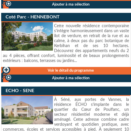
Ajouter à ma sélection
Coté Parc - HENNEBONT
Cette nouvelle résidence contemporaine
s'intègre harmonieusement dans un vaste
îlot de verdure, en retrait de la rue et au
calme, à deux pas du parc botanique de
Kerbihan et de ses 10 hectares.
Découvrez des appartements neufs du 2
au 4 pièces, offrant confort, luminosité et de beaux prolongements
extérieurs : balcons, terrasses ou jardins...
Voir le détail du programme
Ajouter à ma sélection
ECHO - SENE
À Séné, aux portes de Vannes, la
résidence ÉCHO s’implante dans le
quartier du Cœur de Poulfanc, un
secteur résidentiel moderne et déjà
aménagé. Cette adresse combine cadre
verdoyant et quotidien pratique, avec
commerces, écoles et services accessibles à pied. À seulement 10