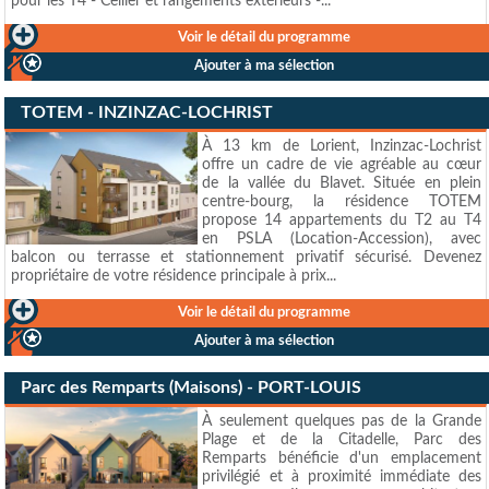
pour les T4 - Cellier et rangements extérieurs -...
Voir le détail du programme
Ajouter à ma sélection
TOTEM - INZINZAC-LOCHRIST
À 13 km de Lorient, Inzinzac-Lochrist
offre un cadre de vie agréable au cœur
de la vallée du Blavet. Située en plein
centre-bourg, la résidence TOTEM
propose 14 appartements du T2 au T4
en PSLA (Location-Accession), avec
balcon ou terrasse et stationnement privatif sécurisé. Devenez
propriétaire de votre résidence principale à prix...
Voir le détail du programme
Ajouter à ma sélection
Parc des Remparts (Maisons) - PORT-LOUIS
À seulement quelques pas de la Grande
Plage et de la Citadelle, Parc des
Remparts bénéficie d'un emplacement
privilégié et à proximité immédiate des