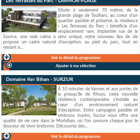
Les Terrasses du Parc - LARMOR-PLAGE
Située à seulement 70 mètres de la
grande plage de Toulhars, au coeur d'un
quartier paisible et préservé, la résidence
« Les Terrasses du Parc » bénéficie d'un
emplacement rare. Implantée rue de la
Source, une voie calme à sens unique, votre nouveau lieu de vie
propose un cadre naturel d'exception, au pied du parc, tout en
restant à...
Voir le détail du programme
Ajouter à ma sélection
Domaine Ker Bihan - SURZUR
À 10 minutes de Vannes et aux portes de
la presqu'île de Rhuys, cette nouvelle
résidence contemporaine s'installe au
cœur d'un environnement naturel
d'exception. Entre campagne paisible et
embruns marins, Surzur vous offre une
qualité de vie rare dans le Morbihan, où l'on savoure chaque jour la
douceur de vivre bretonne. Découvrez des...
Voir le détail du programme